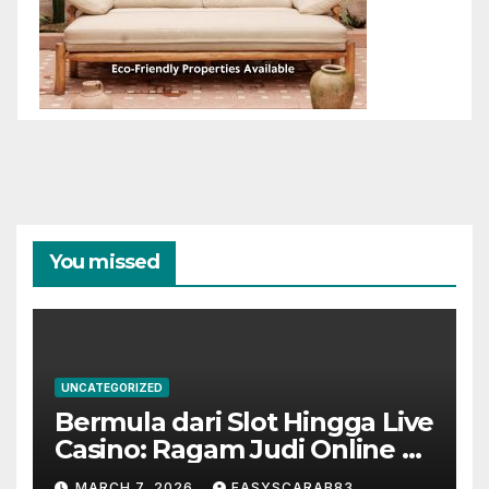
You missed
UNCATEGORIZED
Bermula dari Slot Hingga Live
Casino: Ragam Judi Online di
Indonesia
MARCH 7, 2026
EASYSCARAB83