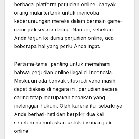
berbagai platform perjudian online, banyak
orang mulai tertarik untuk mencoba
keberuntungan mereka dalam bermain game-
game judi secara daring. Namun, sebelum
Anda terjun ke dunia perjudian online, ada
beberapa hal yang perlu Anda ingat.
Pertama-tama, penting untuk memahami
bahwa perjudian online ilegal di Indonesia.
Meskipun ada banyak situs judi yang masih
dapat diakses di negara ini, perjudian secara
daring tetap merupakan tindakan yang
melanggar hukum. Oleh karena itu, sebaiknya
Anda berhati-hati dan berpikir dua kali
sebelum memutuskan untuk bermain judi
online.