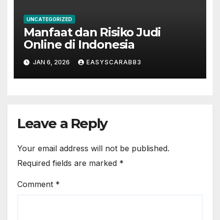
UNCATEGORIZED
Manfaat dan Risiko Judi
Online di Indonesia
JAN 6, 2026
EASYSCARAB83
Leave a Reply
Your email address will not be published.
Required fields are marked
*
Comment
*