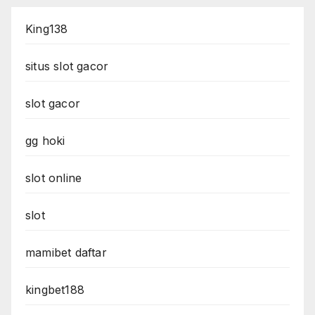
King138
situs slot gacor
slot gacor
gg hoki
slot online
slot
mamibet daftar
kingbet188