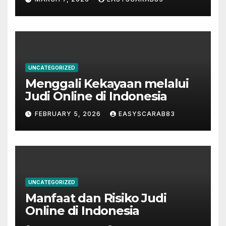
UNCATEGORIZED
Menggali Kekayaan melalui
Judi Online di Indonesia
FEBRUARY 5, 2026
EASYSCARAB83
UNCATEGORIZED
Manfaat dan Risiko Judi
Online di Indonesia