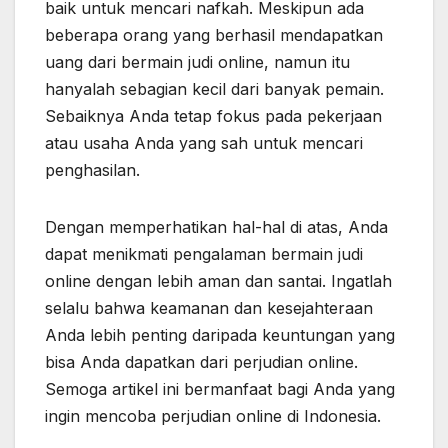
baik untuk mencari nafkah. Meskipun ada
beberapa orang yang berhasil mendapatkan
uang dari bermain judi online, namun itu
hanyalah sebagian kecil dari banyak pemain.
Sebaiknya Anda tetap fokus pada pekerjaan
atau usaha Anda yang sah untuk mencari
penghasilan.
Dengan memperhatikan hal-hal di atas, Anda
dapat menikmati pengalaman bermain judi
online dengan lebih aman dan santai. Ingatlah
selalu bahwa keamanan dan kesejahteraan
Anda lebih penting daripada keuntungan yang
bisa Anda dapatkan dari perjudian online.
Semoga artikel ini bermanfaat bagi Anda yang
ingin mencoba perjudian online di Indonesia.